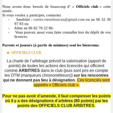
Nous avons donc besoin de beaucoup d’ «
Officiels club
» cette
année.
Si vous voulez y participer, contactez
-
Sandrine
:
corres.vieuxboucau@gmail.com
ou au 06 32 30
97 83 ou
-
Aline au 06 82 70 22 86.
-
Vous pouvez aussi vous faire connaître lors du dépôt de vos
licences.
Parents et joueurs (à partir de minimes) sont les bienvenus.
OFFICIELS CLUB
La charte de l’arbitrage prévoit la valorisation (apport de
points) de toutes les actions des licenciés qui officient
comme
ARBITRES
dans le club (puis sont pris en compte
les OTM (marqueurs chronométreurs))
sur les rencontres
qui ne donnent pas lieu à désignation.
Ces licenciés sont
appelés « Officiels club ».
Pour ne pas avoir d’amende, il faut compenser les points
où il y a des désignations d’arbitres (80 points) par les
points des OFFICIELS CLUB ARBITRES.