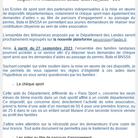
Les Ecoles de sport sont des partenaires indispensables à la mise en œuvre
de dispositifs départementaux, notamment le chèque sport mais également les
demandes d’aides « au titre de parcours d’engagement » au passage du
permis, Bafa et BNSSA en permettant aux jeunes demandeurs de réaliser leur
contribution citoyenne au sein de votre association.
L’ensemble des téléservices proposés par le Département des Landes seront
prochainement regroupés sur
la nouvelle plateforme
messervices@landes.fr
.
Ainsi,
à partir du 27 septembre 2023
, l’ensemble des familles landaises
pourront accéder à ce service afin d’y déposer leurs demandes de chèque
sport ainsi que les demandes d’aides au passage du permis, Bafa et BNSSA.
Sachant compter sur votre soutien dans la mise en œuvre de ces dispositifs, je
me permets de vous rappeler les règles d’éligibilité à ces aides dans
l’hypothèse où vous seriez questionnés par les familles :
Le chèque sport
Cette aide du Département, différente du « Pass Sport », concerne les seuls
élèves de 6ème inscrits dans un club sportif affilié à un comité départemental.
Ce dispositif, qui concerne donc directement l’activité de votre association,
prend la forme d’une aide d’un montant de 50 € pour une première licence, ou
de 25 € dans le cas où un enfant serait titulaire d’une seconde licence versée
au profit des familles.
J’attire votre attention sur la nécessité pour les demandeurs d’une copie de
leur licence. Tout autre document ne permettra pas le traitement du dossier.
Les aides au titre de parcours d’engagement