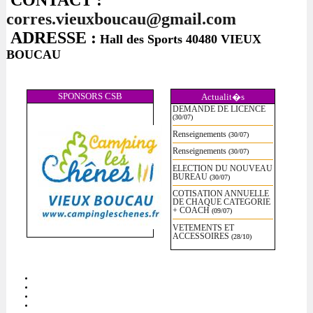
CONTACT :
corres.vieuxboucau@gmail.com
ADRESSE :
Hall des Sports 40480 VIEUX
BOUCAU
SPONSORS CSB
Actualit�s
DEMANDE DE LICENCE
(30/07)
Renseignements
(30/07)
Renseignements
(30/07)
ELECTION DU NOUVEAU
BUREAU
(30/07)
COTISATION ANNUELLE
DE CHAQUE CATEGORIE
+ COACH
(09/07)
VETEMENTS ET
ACCESSOIRES
(28/10)