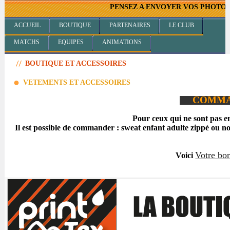
PENSEZ A ENVOYER VOS PHOTOS D'EQU
ACCUEIL
BOUTIQUE
PARTENAIRES
LE CLUB
MATCHS
EQUIPES
ANIMATIONS
BOUTIQUE ET ACCESSOIRES
VETEMENTS ET ACCESSOIRES
COMMAN
Pour ceux qui ne sont pas 
Il est possible de commander :
sweat enfant adulte zippé ou non
Votre bo
Voici