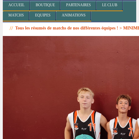
ACCUEIL
BOUTIQUE
PARTENAIRES
LE CLUB
MATCHS
EQUIPES
ANIMATIONS
Tous les résumés de matchs de nos différentes équipes ! > MINI