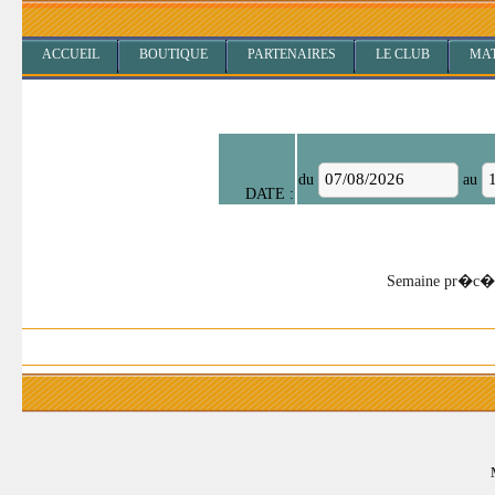
ACCUEIL
BOUTIQUE
PARTENAIRES
LE CLUB
MA
du
au
DATE :
Semaine pr�c�