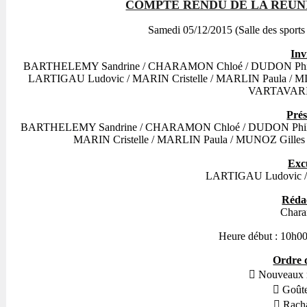
COMPTE RENDU DE LA RÉUN
Samedi 05/12/2015
(Salle des sport
Inv
BARTHELEMY Sandrine / CHARAMON Chloé / DUDON Philippe
LARTIGAU Ludovic / MARIN Cristelle / MARLIN Paula / 
VARTAVARIA
Prés
BARTHELEMY Sandrine / CHARAMON Chloé / DUDON Philippe 
MARIN Cristelle / MARLIN Paula / MUNOZ Gill
Excu
LARTIGAU Ludovic /
Rédac
Chara
Heure début :
10h
Ordre d
 Nouveaux me
 Goûters 
 Rachats 