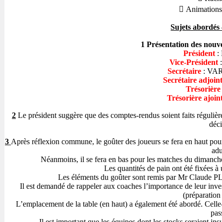
 Animations de
Sujets abordés 
1
Présentation des nou
Président
:
Vice-Président
Secrétaire
: VAR
Secrétaire adjoin
Trésorière
Trésorière ajoin
2
Le président suggère que des comptes-rendus soient faits régulière
déc
3
Après réflexion commune, le goûter des joueurs se fera en haut pou
adu
Néanmoins, il se fera en bas pour les matches du dimanche
Les quantités de pain ont été fixées 
Les éléments du goûter sont remis par Mr Claude 
Il est demandé de rappeler aux coaches l’importance de leur inves
(préparation
L’emplacement de la table (en haut) a également été abordé. Celle-c
pas
Il est important que les équipes dont les stocks seraient in