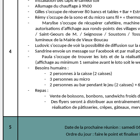
-
Installation des tapis le samedi soir
-
Allumage du chauffage à 9h00
-
Gilles s’occupe de réserver 80 bancs et tables + Bar + Est
-
Rémy s’occupe de la sono et du micro sans fil + « therm
-
Marylise s’occupe de récupérer cafetière, machin
autorisations d’affichage aux ronds-points des villages
/ Saint-Geours de M. / Seignosse / Soustons / Tos
lumineux de la Mairie de Vieux-Boucau
-
Ludovic s’occupe de voir la possibilité de diffusion sur l
-
Sandrine envoie un message sur Facebook et par mail po
4
-
Paula s’occupe de trouver les lots et de la réalisa
(affichage au minimum 1 semaine avant le loto soit le w
-
Besoins humains :
-
2 personnes à la caisse (2 caisses)
-
3 personnes au micro
-
2 personnes au bar pendant le jeu (2 caisses) + 
-
Repas :
-
Vente de boissons, bonbons, sandwichs froids do
-
Des flyers seront à distribuer aux entraînemen
réalisation de pâtisseries, crêpes, gâteaux, mer
5
Date de la prochaine réunion : samedi 0
Ordre du jour : faire le point et finaliser