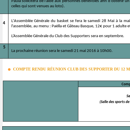
Paula sollicitera de l'aide aux personnes bénévoles afin d’obteni
celles qui sont venues au loto).
L'Assemblée Générale du basket se fera le samedi 28 Mai à la mai
4
l'assemblée, au menu : Paëlla et Gâteau Basque, 12€ pour 1 adulte et
L’Assemblée Générale du Club des Supporters sera en septembre.
5
La prochaine réunion sera le samedi 21 mai 2016 à 10h00.
COMPTE RENDU RÉUNION CLUB DES SUPPORTER DU 12 M
Comp
S
(Salle des sports d