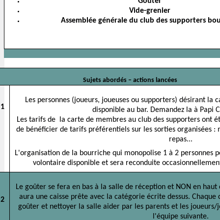
Goûter
Vide-grenier
Assemblée générale du club des supporters bou
Sujets abordés – actions lancées
Les personnes (joueurs, joueuses ou supporters) désirant la 
1
disponible au bar. Demandez la à Papi 
Les tarifs de la carte de membres au club des supporters ont é
de bénéficier de tarifs préférentiels sur les sorties organisées :
repas...
L'organisation de la bourriche qui monopolise 1 à 2 personnes 
volontaire disponible et sera reconduite occasionnellement
Le goûter se fera en bas à la salle de réception et NON en ha
aura une caisse prête avec la catégorie écrite dessus. Chaque 
2
goûter et nettoyer la salle aider par les parents et les joueurs
l'équipe suivante.