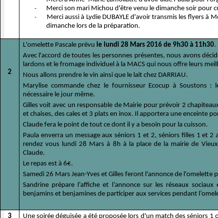
Merci son mari Michou d'être venu le dimanche soir pour cui
-
Merci aussi à Lydie DUBAYLE d'avoir transmis les flyers à Mon
-
dimanche lors de la préparation.
L'omelette Pascale prévu
le lundi 28 Mars 2016 de 9h30 à 11h30
.
Avec l'accord de toutes les personnes présentes, nous avons décidé 
lardons et le fromage individuel à la MACS qui nous offre leurs meill
2
Nous allons prendre le vin ainsi que le lait chez DARRIAU.
Marylise commande chez le fournisseur Ecocup à Soustons : les
nécessaire le jour même.
Gilles voit avec un responsable de Mairie pour prévoir 2 chapiteau
et chaises, des cales et 3 plats en inox. Il apportera une enceinte 
Claude fera le point de tout ce dont il y a besoin pour la cuisson.
Paula enverra un message aux séniors 1 et 2, séniors filles 1 et 2
rendez vous lundi 28 Mars à 8h à la place de la mairie de Vieux 
Claude.
Le repas est à 6€.
Samedi 26 Mars Jean-Yves et Gilles feront l'annonce de l'omelette p
Sandrine prépare l’affiche et l’annonce sur les réseaux socia
benjamins et benjamines de participer aux services pendant l’omele
3
Une soirée déguisée a été proposée lors d'un match des séniors 1