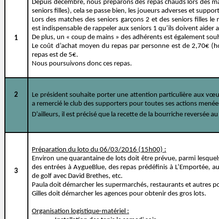
Depuis décembre, nous préparons des repas chauds lors des mat
seniors filles), cela se passe bien, les joueurs adverses et suppor
Lors des matches des seniors garçons 2 et des seniors filles le 
est indispensable de rappeler aux seniors 1 qu’ils doivent aider
De plus, un « coup de mains » des adhérents est également souh
1
Le coût d’achat moyen du repas par personne est de 2,70€ (hor
repas est de 5€.
Nous poursuivons donc ces repas.
2
Le président souhaite porter une attention particulière aux vœu
a remercié le club des supporters pour toutes ses actions menée
D’ailleurs, il est précisé que la recette de la bourriche reversée a
Préparation du loto du 06/03/2016 (15h00) :
Environ une quarantaine de lots doit être prévue, parmi lesquels
des entrées à AygueBlue, des repas prédéfinis à L’Emportée, au
3
de golf avec David Brethes, etc.
Paula doit démarcher les supermarchés, restaurants et autres p
Gilles doit démarcher les agences pour obtenir des gros lots.
Organisation logistique-matériel :