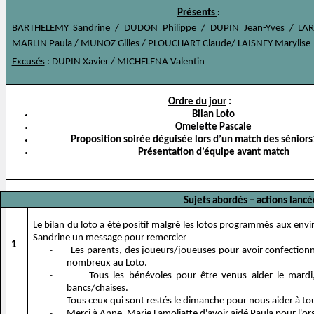
Présents
:
BARTHELEMY Sandrine / DUDON Philippe / DUPIN Jean-Yves / LAR
MARLIN Paula / MUNOZ Gilles / PLOUCHART Claude/ LAISNEY Marylise
Excusés
: DUPIN Xavier / MICHELENA Valentin
Ordre du jour
:
Bilan Loto
Omelette Pascale
Proposition soirée déguisée lors d’un match des séniors
Présentation d’équipe avant match
Sujets abordés – actions lancé
Le bilan du loto a été positif malgré les lotos programmés aux en
Sandrine un message pour remercier
1
Les parents, des joueurs/joueuses pour avoir confectionner
-
nombreux au Loto.
Tous les bénévoles pour être venus aider le mardi, 
-
bancs/chaises.
Tous ceux qui sont restés le dimanche pour nous aider à tout
-
Merci à Anne–Marie Lamoliatte d'avoir aidé Paula pour l'org
-