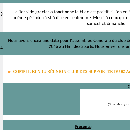
Le 1er vide grenier a fonctionné le bilan est positif, si l'on en
3
même période c'est à dire en septembre. Merci à ceux qui on
samedi et dimanche.
Nous avons choisi une date pour l'assemblée Générale du club de
2016 au Hall des Sports. Nous enverrons une
4
COMPTE RENDU RÉUNION CLUB DES SUPPORTER DU 02 AV
C
(Salle des spor
Présents
: