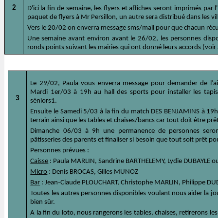
2
D'ici la fin de semaine, les flyers et affiches seront imprimés pa
paquet de flyers à Mr Persillon, un autre sera distribué dans les vi
Vers le 20/02 on enverra message sms/mail pour que chacun récupér
Une semaine avant environ avant le 26/02, les personnes dispon
ronds points suivant les mairies qui ont donné leurs accords (voir
Le 29/02, Paula vous enverra message pour demander de l’aid
Mardi 1er/03 à 19h au hall des sports pour installer les tapi
3
séniors1.
Ensuite le Samedi 5/03 à la fin du match DES BENJAMINS à 19h00,
terrain ainsi que les tables et chaises/bancs car tout doit être pr
Dimanche 06/03 à 9h une permanence de personnes seront-là
pâtisseries des parents et finaliser si besoin que tout soit prêt p
Personnes prévues :
Caisse
: Paula MARLIN, Sandrine BARTHELEMY, Lydie DUBAYLE ou
Micro
: Denis BROCAS, Gilles MUNOZ
Bar
: Jean-Claude PLOUCHART, Christophe MARLIN, Philippe D
Toutes les autres personnes disponibles voulant nous aider la jo
bien sûr.
A la fin du loto, nous rangerons les tables, chaises, retirerons le