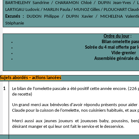
BARTHELEMY Sandrine / CHARAMON Chloé / DUPIN Jean-Yves / LA
LARTIGAU Ludovic / MARLIN Paula / MUNOZ Gilles / PLOUCHART Claud
Excusés :
DUDON Philippe / DUPIN Xavier / MICHELENA Valent
Stéphanie
Ordre du jour
:
Bilan omelette pas
Soirée du 4 mai offerte par 
Vide-grenier
Assemblée générale du
Sujets abordés – actions lancées
1
Le bilan de l'omelette pascale a été positif cette année encore. (22
de recette)
Un grand merci aux bénévoles d'avoir répondu présents pour aider à i
Claude pour la cuisson de l’omelette, nos cuisiniers habitués, et au
Merci aussi aux jeunes joueurs et joueuses baby, poussins, benj
désirant manger et qui leur ont fait le service et le desservice.