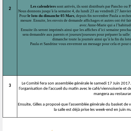
Les calendriers
sont arrivés, ils sont distribués par Pancho ou 
2
Nous donnons jusqu’à la semaine 4, du lundi 23 au vendredi 27 Janvier
Pour
le loto du dimanche 05 Mars
, depuis fin novembre Paula a recherc
mesure. Ensuite, les envois de demande affichages et autres ont été faites
avec Anne-Marie qui a l’habitude
Ensuite ils seront imprimés ainsi que les affiches d’ici semaine prochai
sera demandée aux parents et joueurs/joueuses pour préparer la salle 
dimanche toute la journée ainsi qu’à la fin du loto
Paula et Sandrine vous enverront un message pour cela et pour 
Le Comité fera son assemblée générale le samedi 17 Juin 2017
3
l’organisation de l’accueil du matin avec le café/viennoiserie et d
mangera au restaura
Ensuite, Gilles a proposé que l’assemblée générale du basket de 
la salle est déjà prise les week-end en juin m