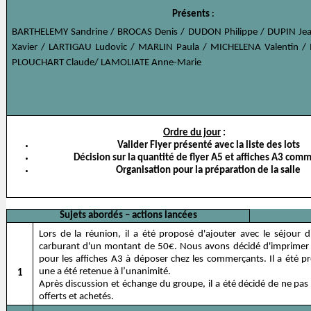
Présents
:
BARTHELEMY Sandrine / BROCAS Denis / DUDON Philippe / DUPIN Jea
Xavier / LARTIGAU Ludovic / MARLIN Paula / MICHELENA Valentin /
PLOUCHART Claude/ LAMOLIATE Anne-Marie
Ordre du jour
:
Valider Flyer présenté avec la liste des lots
Décision sur la quantité de flyer A5 et affiches A3 com
Organisation pour la préparation de la salle
Sujets abordés – actions lancées
Lors de la réunion, il a été proposé d'ajouter avec le séjour 
carburant d'un montant de 50€. Nous avons décidé d'imprimer 
pour les affiches A3 à déposer chez les commerçants. Il a été p
une a été retenue à l’unanimité.
1
Après discussion et échange du groupe, il a été décidé de ne pas m
offerts et achetés.