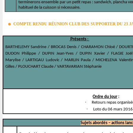
terminerons ensemble par un petit repas : sandwich, plancha v
habituel de la cuisson si nécessaire.
COMPTE RENDU RÉUNION CLUB DES SUPPORTER DU 23 JA
Présents
:
BARTHELEMY Sandrine / BROCAS Denis / CHARAMON Chloé / DOURT
DUDON Philippe / DUPIN Jean-Yves / DUPIN Xavier / FLAGIE Joël
Marylise / LARTIGAU Ludovic / MARLIN Paula / MICHELENA Valent
Gilles / PLOUCHART Claude / VARTAVARIAN Stéphanie
Ordre du jour
:
·
Retours repas organisé
·
Loto du 06 mars 2016
Sujets abordés – actions lan