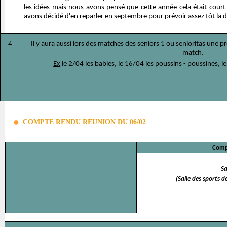
les idées mais nous avons pensé que cette année cela était court 
avons décidé d'en reparler en septembre pour prévoir assez tôt la d
4
Il y aura aussi lors des matches des seniors 1 ou senioritas une 
match.
Ex
le 2/04 les babies, le 16/04 les poussins - poussines, 
COMPTE RENDU RÉUNION DU 06/02
Comp
S
(Salle des sports d