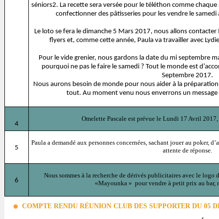
séniors2. La recette sera versée pour le téléthon comme chaq
confectionner des pâtisseries pour les vendre le samedi
Le loto se fera le dimanche 5 Mars 2017, nous allons contacter 
flyers et, comme cette année, Paula va travailler avec Ly
Pour le vide grenier, nous gardons la date du mi septembre 
pourquoi ne pas le faire le samedi ? Tout le monde est d’acc
Septembre 2017.
Nous aurons besoin de monde pour nous aider à la préparation, 
tout. Au moment venu nous enverrons un message 
Omelette Pascale est prévue le Lundi 17 Avril 2017
4
Paula a demandé aux personnes concernées, sachant jouer au poker, d’av
5
attente de réponse.
Nous sommes à la recherche de dérivés publicitaires avec le logo 
6
«Mayounka » pour vendre à petit prix au bar, n
COMPTE RENDU RÉUNION CLUB DES SUPPORTER DU 05 D