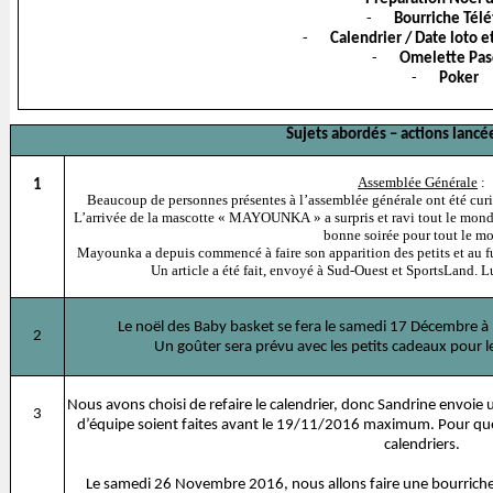
-
Bourriche Tél
-
Calendrier / Date loto e
-
Omelette Pas
-
Poker
Sujets abordés – actions lancé
Assemblée Générale
:
1
Beaucoup de personnes présentes à l’assemblée générale ont été curie
L’arrivée de la mascotte « MAYOUNKA » a surpris et ravi tout le monde
bonne soirée pour tout le m
Mayounka a depuis commencé à faire son apparition des petits et au fur
Un article a été fait, envoyé à Sud-Ouest et SportsLand. L
Le noël des Baby basket se fera le samedi 17 Décembre à
2
Un goûter sera prévu avec les petits cadeaux pour les
Nous avons choisi de refaire le calendrier, donc Sandrine envoi
3
d’équipe soient faites avant le 19/11/2016 maximum. Pour que l’
calendriers.
Le samedi 26 Novembre 2016, nous allons faire une bourriche 